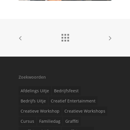
Zoekwoorden
Afdelings Uitje
Bedrijfsfeest
Bedrijfs Uitje
Creatief Entertainment
Creatieve Workshop
Creatieve Workshops
Cursus
Familiedag
Graffiti