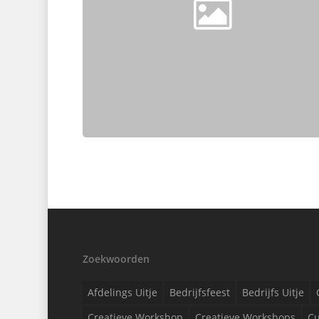
Zoekwoorden
Afdelings Uitje
Bedrijfsfeest
Bedrijfs Uitje
Creatieve Workshop
Creatieve Workshops
Cu