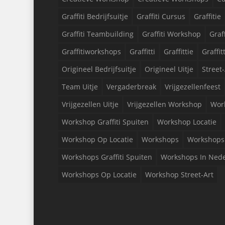
Graffiti Bedrijfsuitje
Graffiti Cursus
Graffitie
Graffiti Teambuilding
Graffiti Workshop
Graf
Graffitiworkshops
Graffitti
Graffittie
Graffit
Origineel Bedrijfsuitje
Origineel Uitje
Street-
Team Uitje
Vergaderbreak
Vrijgezellenfeest
Vrijgezellen Uitje
Vrijgezellen Workshop
Wor
Workshop Graffiti Spuiten
Workshop Locatie
Workshop Op Locatie
Workshops
Workshops 
Workshops Graffiti Spuiten
Workshops In Ned
Workshops Op Locatie
Workshop Street-Art