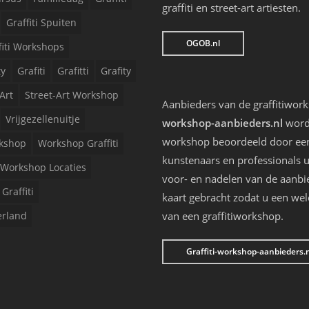
graffiti en street-art artiesten.
Graffiti Spuiten
OGOB.nl
fiti Workshops
ty
Grafiti
Grafitti
Grafity
Art
Street-Art Workshop
Aanbieders van de graffitiwor
Vrijgezellenuitje
workshop-aanbieders.nl
worde
workshop beoordeeld door een 
kshop
Workshop Graffiti
kunstenaars en professionals u
Workshop Locaties
voor- en nadelen van de aanbi
Graffiti
kaart gebracht zodat u een we
erland
van een graffitiworkshop.
Graffiti-workshop-aanbieders.