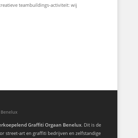
reatieve teambuildings-activiteit: wij
 Benelux
rkoepelend Graffiti Orgaan Benelux
. Dit is de
r street-art en graffiti bedrijven en zelfstandige