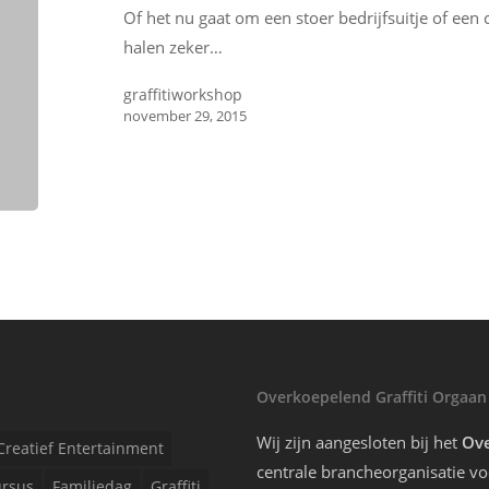
Of het nu gaat om een stoer bedrijfsuitje of een c
halen zeker…
graffitiworkshop
november 29, 2015
Overkoepelend Graffiti Orgaan
Wij zijn aangesloten bij het
Ove
Creatief Entertainment
centrale brancheorganisatie voo
rsus
Familiedag
Graffiti