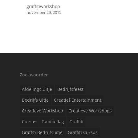
graffitiworkshop
november 29, 2015
Zoekwoorden
Afdelings Uitje
Bedrijfsfeest
Bedrijfs Uitje
Creatief Entertainment
Creatieve Workshop
Creatieve Workshops
Cursus
Familiedag
Graffiti
Graffiti Bedrijfsuitje
Graffiti Cursus