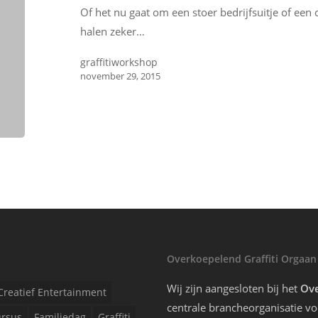
Of het nu gaat om een stoer bedrijfsuitje of een c
halen zeker…
graffitiworkshop
november 29, 2015
Overkoepelend Graffiti Orgaan
Wij zijn aangesloten bij het
Ove
Creatief Entertainment
centrale brancheorganisatie voo
rsus
Familiedag
Graffiti