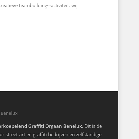
reatieve teambuildings-activiteit: wij
 Benelux
rkoepelend Graffiti Orgaan Benelux
. Dit is de
r street-art en graffiti bedrijven en zelfstandige