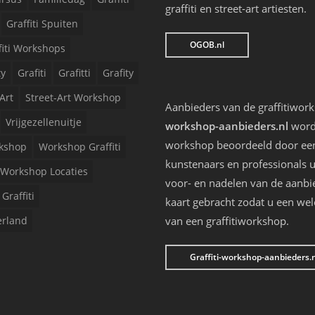
graffiti en street-art artiesten.
Graffiti Spuiten
OGOB.nl
fiti Workshops
ty
Grafiti
Grafitti
Grafity
Art
Street-Art Workshop
Aanbieders van de graffitiwor
Vrijgezellenuitje
workshop-aanbieders.nl
worde
workshop beoordeeld door een 
kshop
Workshop Graffiti
kunstenaars en professionals u
Workshop Locaties
voor- en nadelen van de aanbi
Graffiti
kaart gebracht zodat u een we
erland
van een graffitiworkshop.
Graffiti-workshop-aanbieders.