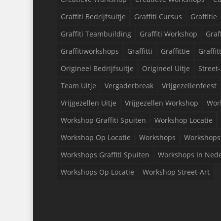
Graffiti Bedrijfsuitje
Graffiti Cursus
Graffitie
Graffiti Teambuilding
Graffiti Workshop
Graf
Graffitiworkshops
Graffitti
Graffittie
Graffit
Origineel Bedrijfsuitje
Origineel Uitje
Street-
Team Uitje
Vergaderbreak
Vrijgezellenfeest
Vrijgezellen Uitje
Vrijgezellen Workshop
Wor
Workshop Graffiti Spuiten
Workshop Locatie
Workshop Op Locatie
Workshops
Workshops 
Workshops Graffiti Spuiten
Workshops In Ned
Workshops Op Locatie
Workshop Street-Art