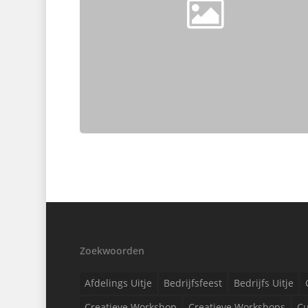
Zoekwoorden
Afdelings Uitje
Bedrijfsfeest
Bedrijfs Uitje
Creatieve Workshop
Creatieve Workshops
Cu