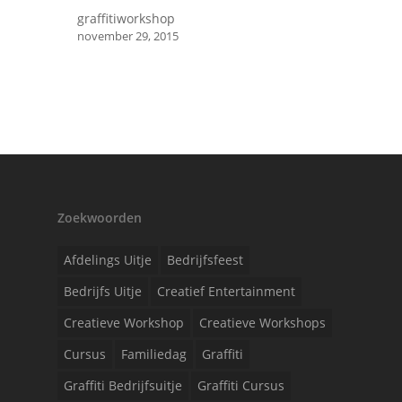
graffitiworkshop
november 29, 2015
Zoekwoorden
Afdelings Uitje
Bedrijfsfeest
Bedrijfs Uitje
Creatief Entertainment
Creatieve Workshop
Creatieve Workshops
Cursus
Familiedag
Graffiti
Graffiti Bedrijfsuitje
Graffiti Cursus