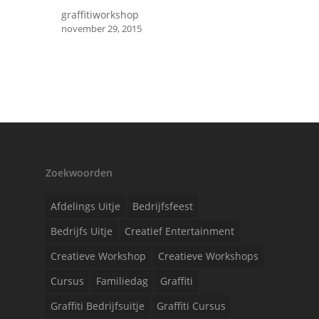
graffitiworkshop
november 29, 2015
Zoekwoorden
Afdelings Uitje
Bedrijfsfeest
Bedrijfs Uitje
Creatief Entertainment
Creatieve Workshop
Creatieve Workshops
Cursus
Familiedag
Graffiti
Graffiti Bedrijfsuitje
Graffiti Cursus